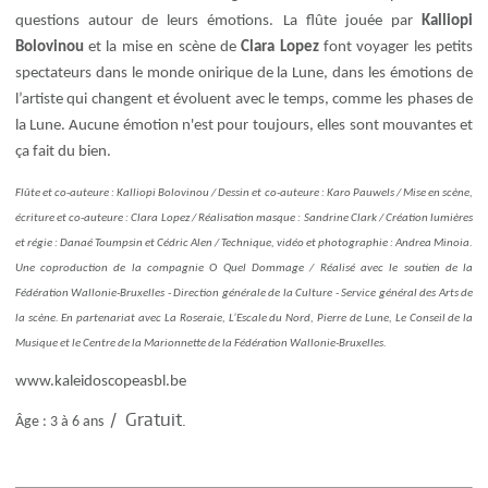
questions autour de leurs émotions. La flûte jouée par
Kalliopi
Bolovinou
et la mise en scène de
Clara Lopez
font voyager les petits
spectateurs dans le monde onirique de la Lune, dans les émotions de
l’artiste qui changent et évoluent avec le temps, comme les phases de
la Lune. Aucune émotion n'est pour toujours, elles sont mouvantes et
ça fait du bien.
Flûte et co-auteure : Kalliopi Bolovinou / Dessin et co-auteure : Karo Pauwels / Mise en scène,
écriture et co-auteure : Clara Lopez / Réalisation masque : Sandrine Clark / Création lumières
et régie : Danaé Toumpsin et Cédric Alen / Technique, vidéo et photographie : Andrea Minoia.
Une coproduction de la compagnie O Quel Dommage / Réalisé avec le soutien de la
Fédération Wallonie-Bruxelles - Direction générale de la Culture - Service général des Arts de
la scène. En partenariat avec La Roseraie, L’Escale du Nord, Pierre de Lune, Le Conseil de la
Musique et le Centre de la Marionnette de la Fédération Wallonie-Bruxelles.
www.kaleidoscopeasbl.be
/ Gratuit.
Âge : 3 à 6 ans