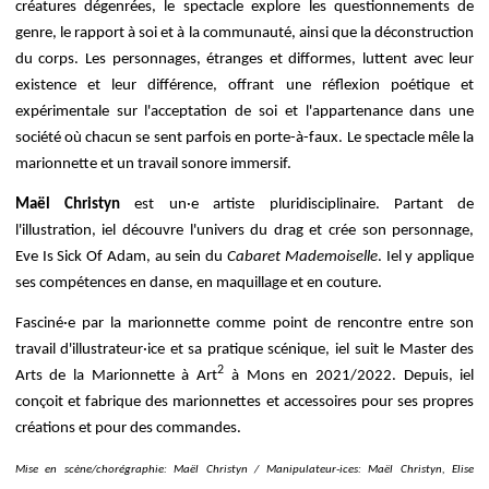
créatures dégenrées, le spectacle explore les questionnements de
genre, le rapport à soi et à la communauté, ainsi que la déconstruction
du corps. Les personnages, étranges et difformes, luttent avec leur
existence et leur différence, offrant une réflexion poétique et
expérimentale sur l'acceptation de soi et l'appartenance dans une
société où chacun se sent parfois en porte-à-faux. Le spectacle mêle la
marionnette et un travail sonore immersif.
Maël Christyn
est un·e artiste pluridisciplinaire. Partant de
l'illustration, iel découvre l'univers du drag et crée son personnage,
Eve Is Sick Of Adam, au sein du
Cabaret Mademoiselle
. Iel y applique
ses compétences en danse, en maquillage et en couture.
Fasciné·e par la marionnette comme point de rencontre entre son
travail d'illustrateur·ice et sa pratique scénique, iel suit le Master des
2
Arts de la Marionnette à Art
à Mons en 2021/2022. Depuis, iel
conçoit et fabrique des marionnettes et accessoires pour ses propres
créations et pour des commandes.
Mise en scène/chorégraphie: Maël Christyn / Manipulateur-ices: Maël Christyn, Elise