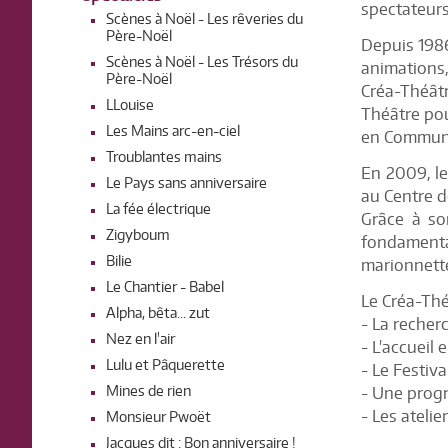
spectateurs
Scènes à Noël - Les rêveries du
Père-Noël
Depuis 1986,
Scènes à Noël - Les Trésors du
animations,
Père-Noël
Créa-Théâtr
LLouise
Théâtre pou
Les Mains arc-en-ciel
en Communa
Troublantes mains
En 2009, le
Le Pays sans anniversaire
au Centre d
La fée électrique
Grâce à so
Zigyboum
fondamenta
Bilie
marionnett
Le Chantier - Babel
Le Créa-Thé
Alpha, bêta... zut
- La recher
Nez en l'air
- L'accueil 
Lulu et Pâquerette
- Le Festiv
Mines de rien
- Une prog
- Les atelie
Monsieur Pwoët
Jacques dit : Bon anniversaire !