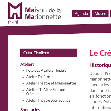
Agenda
Musée
fr
-
nl
L
e Cr
Créa-Théâtre
Ateliers
Historiq
Fête des Ateliers Théâtre
Depuis 19
Atelier Théâtre
marionnett
Atelier Théâtre et Marionnettes
spectacles
Ateliers Théâtre Ecriture
dans une te
Création
en fonction
Atelier Théâtre pour adultes
Jeunes Publ
internatio
Spectacles