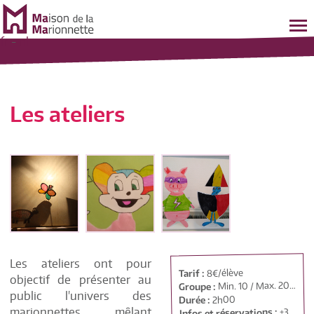
fr
-
nl
Les ateliers
Les ateliers ont pour
8€/élève
Tarif :
objectif de présenter au
Min. 10 / Max. 20 élèves.
Groupe :
public l'univers des
2h00
Durée :
marionnettes, mêlant
+32 69/ 88 91 42
Infos et réservations :