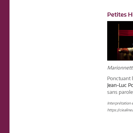
Petites H
Marionnette
Ponctuant l
Jean-Luc P
sans parole
Interprétation 
https://ciealin