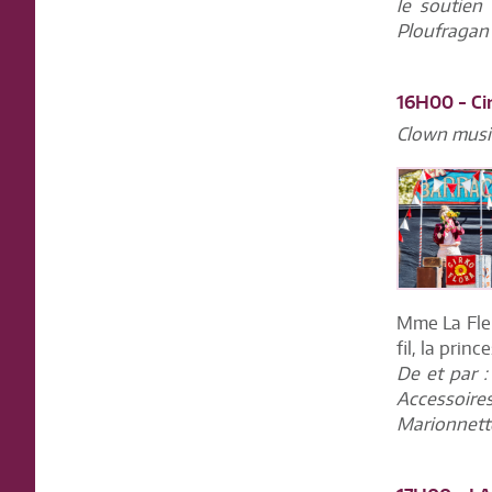
le soutien
Ploufragan (
16H00 - Cir
Clown music
Mme La Fleu
fil, la princ
De et par 
Accessoir
Marionnette