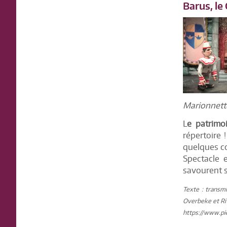
Barus, l
Marionnette
L
e patrimo
répertoire 
quelques co
Spectacle 
savourent s
Texte : transmi
Overbeke et Rit
https://www.pi