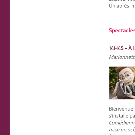
Un après-mi
Spectacle
14H45 - À 
Marionnett
Bienvenue à
s’installe 
Comédienne
mise en scè