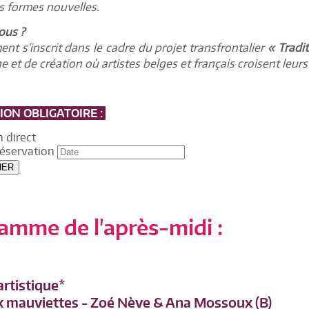
s formes nouvelles.
ous ?
nt s’inscrit dans le cadre du projet transfrontalier
« Tradi
 et de création où artistes belges et français croisent leurs
ON OBLIGATOIRE :
 direct
réservation
HER
amme de l'après-midi :
artistique*
x mauviettes - Zoé Nève & Ana Mossoux (B)