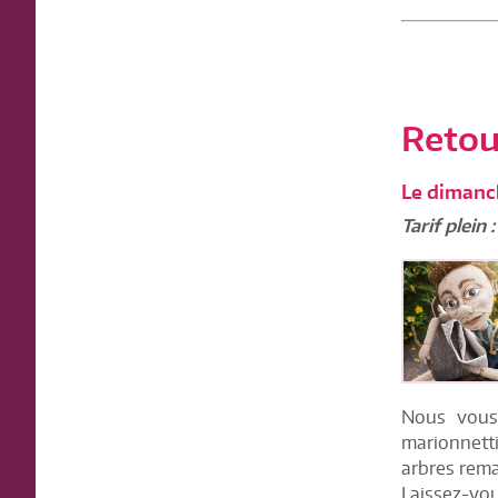
Retour
Le dimanc
Tarif plein 
Nous vous 
marionnetti
arbres rem
Laissez-vou