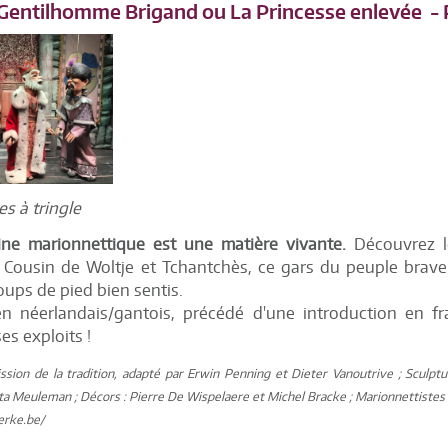
e Gentilhomme Brigand ou La Princesse enlevée
-
s à tringle
ine marionnettique est une matière vivante.
Découvrez l
! Cousin de Woltje et Tchantchès, ce gars du peuple brave 
ups de pied bien sentis.
en néerlandais/gantois, précédé d'une introduction en f
es exploits !
ssion de la tradition, adapté par Erwin Penning et Dieter Vanoutrive ; Sculpt
a Meuleman ; Décors : Pierre De Wispelaere et Michel Bracke ; Marionnettistes 
erke.be/