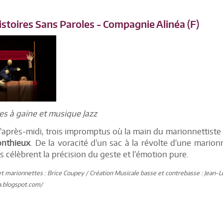
istoires Sans Paroles - Compagnie Alinéa (F)
s à gaine et musique Jazz
'après-midi, trois impromptus où la main du marionnettiste
onthieux
. De la voracité d'un sac à la révolte d'une mario
s célèbrent la précision du geste et l'émotion pure.
et marionnettes : Brice Coupey / Création Musicale basse et contrebasse : Jean-
ea.blogspot.com/