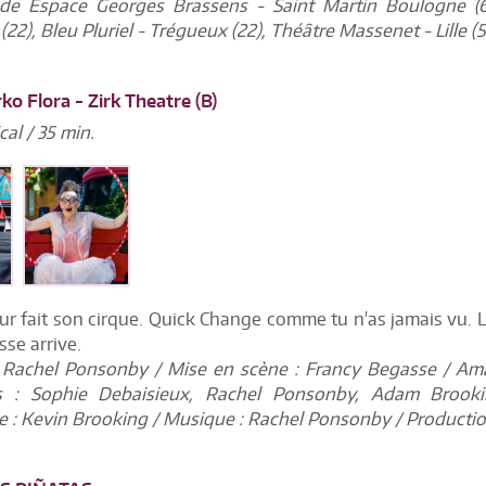
 de Espace Georges Brassens - Saint Martin Boulogne (62
22), Bleu Pluriel - Trégueux (22), Théâtre Massenet - Lille (5
ko Flora - Zirk Theatre (B)
al / 35 min.
r fait son cirque. Quick Change comme tu n'as jamais vu. Le 
esse arrive.
: Rachel Ponsonby / Mise en scène : Francy Begasse / Am
es : Sophie Debaisieux, Rachel Ponsonby, Adam Brook
 : Kevin Brooking / Musique : Rachel Ponsonby / Productio