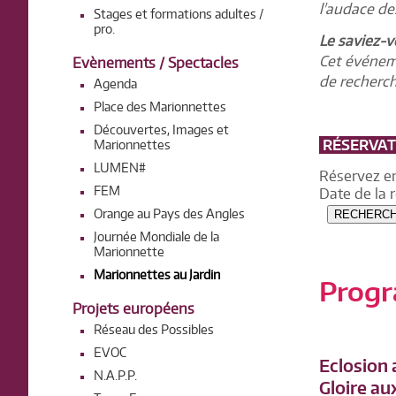
l'audace de
Stages et formations adultes /
pro.
Le saviez-v
Cet événeme
Evènements / Spectacles
de recherche
Agenda
Place des Marionnettes
Découvertes, Images et
RÉSERVATI
Marionnettes
LUMEN#
Réservez en
FEM
Date de la 
Orange au Pays des Angles
RECHERC
Journée Mondiale de la
Marionnette
Marionnettes au Jardin
Progr
Projets européens
Réseau des Possibles
EVOC
Eclosion 
N.A.P.P.
Gloire au