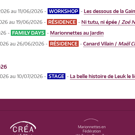
026 au 11/06/2026 -
WORKSHOP
-
Les dessous de la Gai
026 au 19/06/2026 -
RÉSIDENCE
-
Ni tutu, ni épée /
Zoé 
026 -
FAMILY DAYS
-
Marionnettes au Jardin
026 au 26/06/2026 -
RÉSIDENCE
-
Canard Vilain /
Maël C
026
026 au 10/07/2026 -
STAGE
-
La belle histoire de Leuk le l