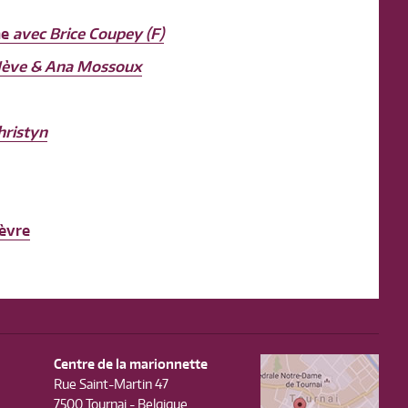
ne
avec Brice Coupey (F)
Nève & Ana Mossoux
hristyn
ièvre
Centre de la marionnette
Rue Saint-Martin 47
7500 Tournai - Belgique