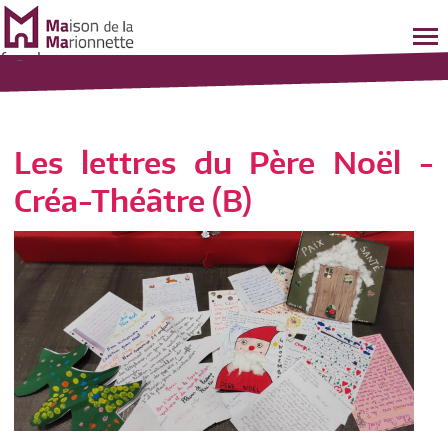
fr
-
nl
Les lettres du Père Noël -
Créa-Théâtre (B)