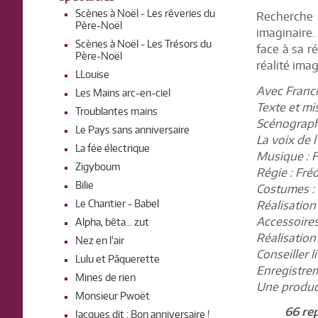
Scènes à Noël - Les rêveries du
Recherche 
Père-Noël
imaginaire
Scènes à Noël - Les Trésors du
face à sa ré
Père-Noël
réalité imag
LLouise
Avec Franc
Les Mains arc-en-ciel
Texte et mi
Troublantes mains
Scénograph
Le Pays sans anniversaire
La voix de 
La fée électrique
Musique : F
Zigyboum
Régie : Fré
Bilie
Costumes : 
Le Chantier - Babel
Réalisation
Accessoires
Alpha, bêta... zut
Réalisation
Nez en l'air
Conseiller l
Lulu et Pâquerette
Enregistre
Mines de rien
Une product
Monsieur Pwoët
66 re
Jacques dit : Bon anniversaire !