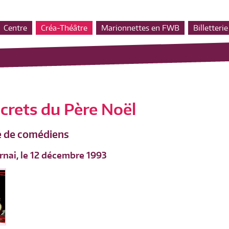
Centre
Créa-Théâtre
Marionnettes en FWB
Billetterie
ecrets du Père Noël
e de comédiens
rnai, le 12 décembre 1993