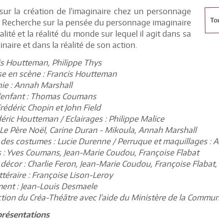
sur la création de l'imaginaire chez un personnage
To
. Recherche sur la pensée du personnage imaginaire
alité et la réalité du monde sur lequel il agit dans sa
inaire et dans la réalité de son action.
is Houtteman, Philippe Thys
se en scène : Francis Houtteman
ie : Annah Marshall
l'enfant : Thomas Coumans
rédéric Chopin et John Field
déric Houtteman / Eclairages : Philippe Malice
Le Père Noël, Carine Duran - Mikoula, Annah Marshall
 des costumes : Lucie Durenne / Perruque et maquillages :
 : Yves Coumans, Jean-Marie Coudou, Françoise Flabat
 décor : Charlie Feron, Jean-Marie Coudou, Françoise Flabat
ittéraire : Françoise Lison-Leroy
ment : Jean-Louis Desmaele
ion du Créa-Théâtre avec l'aide du Ministère de la Commun
présentations